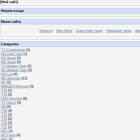
[
Мой сайт
]
Форма входа
Меню сайта
Новости
New Skins
Советские танки
Немецкие танки
Ам
Categories
T1 Cunningham
[1]
M2 Light Tank
[1]
M3 Stuart
[1]
M5 Stuart
[3]
T2 Medium Tank
[2]
M2 Medium Tank
[2]
M3 Lee
[4]
M4 Sherman
[12]
M7
[1]
M4A3E8 Sherman
[3]
T20
[1]
T23
[2]
M26 Pershing
[6]
T1 Heavy
[4]
M6
[4]
T29
[3]
T32
[2]
T34
[5]
T30
[2]
T57
[1]
M37
[1]
M7 Priest
[4]
M41
[1]