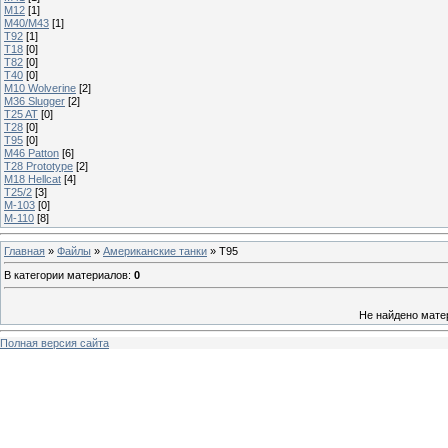
M12
[1]
M40/M43
[1]
T92
[1]
T18
[0]
T82
[0]
T40
[0]
M10 Wolverine
[2]
M36 Slugger
[2]
T25 AT
[0]
T28
[0]
T95
[0]
M46 Patton
[6]
T28 Prototype
[2]
M18 Hellcat
[4]
T25/2
[3]
М-103
[0]
М-110
[8]
Главная
»
Файлы
»
Американские танки
» T95
В категории материалов
:
0
Не найдено мате
Полная версия сайта