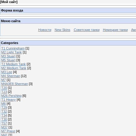
[
Мой сайт
]
Форма входа
Меню сайта
Новости
New Skins
Советские танки
Немецкие танки
Ам
Categories
T1 Cunningham
[1]
M2 Light Tank
[1]
M3 Stuart
[1]
M5 Stuart
[3]
T2 Medium Tank
[2]
M2 Medium Tank
[2]
M3 Lee
[4]
M4 Sherman
[12]
M7
[1]
M4A3E8 Sherman
[3]
T20
[1]
T23
[2]
M26 Pershing
[6]
T1 Heavy
[4]
M6
[4]
T29
[3]
T32
[2]
T34
[5]
T30
[2]
T57
[1]
M37
[1]
M7 Priest
[4]
M41
[1]