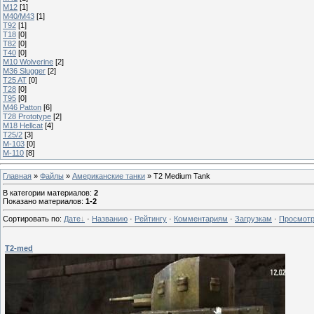
M12
[1]
M40/M43
[1]
T92
[1]
T18
[0]
T82
[0]
T40
[0]
M10 Wolverine
[2]
M36 Slugger
[2]
T25 AT
[0]
T28
[0]
T95
[0]
M46 Patton
[6]
T28 Prototype
[2]
M18 Hellcat
[4]
T25/2
[3]
М-103
[0]
М-110
[8]
Главная
»
Файлы
»
Американские танки
» T2 Medium Tank
В категории материалов
:
2
Показано материалов
:
1-2
Сортировать по
:
Дате
·
Названию
·
Рейтингу
·
Комментариям
·
Загрузкам
·
Просмот
Т2-med