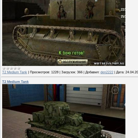
T2 Medium Tank
|
Просмотров:
1228
|
Загрузок:
366
|
Добавил:
den2222
|
Дата:
24.04.2
T2 Medium Tank