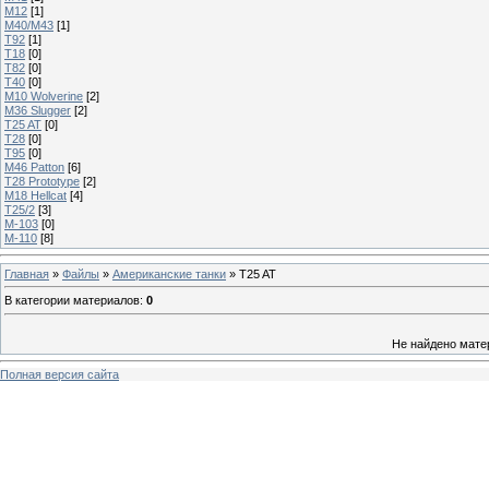
M12
[1]
M40/M43
[1]
T92
[1]
T18
[0]
T82
[0]
T40
[0]
M10 Wolverine
[2]
M36 Slugger
[2]
T25 AT
[0]
T28
[0]
T95
[0]
M46 Patton
[6]
T28 Prototype
[2]
M18 Hellcat
[4]
T25/2
[3]
М-103
[0]
М-110
[8]
Главная
»
Файлы
»
Американские танки
» T25 AT
В категории материалов
:
0
Не найдено мате
Полная версия сайта