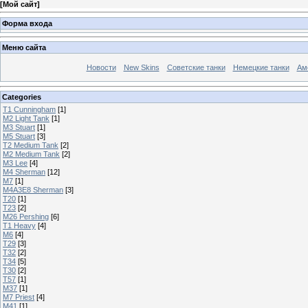
[
Мой сайт
]
Форма входа
Меню сайта
Новости
New Skins
Советские танки
Немецкие танки
Ам
Categories
T1 Cunningham
[1]
M2 Light Tank
[1]
M3 Stuart
[1]
M5 Stuart
[3]
T2 Medium Tank
[2]
M2 Medium Tank
[2]
M3 Lee
[4]
M4 Sherman
[12]
M7
[1]
M4A3E8 Sherman
[3]
T20
[1]
T23
[2]
M26 Pershing
[6]
T1 Heavy
[4]
M6
[4]
T29
[3]
T32
[2]
T34
[5]
T30
[2]
T57
[1]
M37
[1]
M7 Priest
[4]
M41
[1]