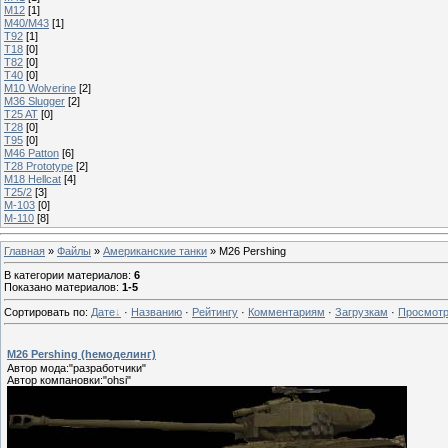
M12
[1]
M40/M43
[1]
T92
[1]
T18
[0]
T82
[0]
T40
[0]
M10 Wolverine
[2]
M36 Slugger
[2]
T25 AT
[0]
T28
[0]
T95
[0]
M46 Patton
[6]
T28 Prototype
[2]
M18 Hellcat
[4]
T25/2
[3]
М-103
[0]
М-110
[8]
Главная
»
Файлы
»
Американские танки
» M26 Pershing
В категории материалов
:
6
Показано материалов
:
1-5
Сортировать по
:
Дате
·
Названию
·
Рейтингу
·
Комментариям
·
Загрузкам
·
Просмот
M26 Pershing (hемоделинг)
Автор мода:"разработчики"
Автор компановки:"ohsi"