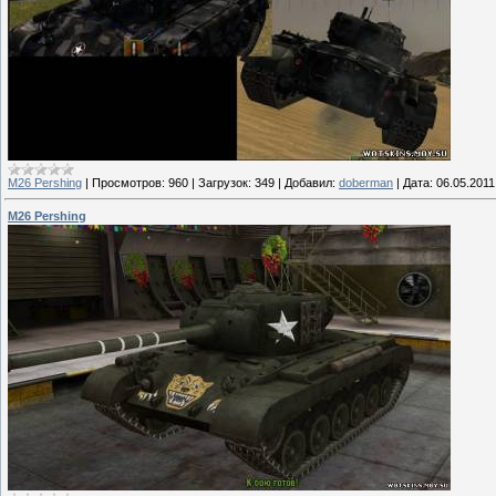
M26 Pershing
|
Просмотров:
960
|
Загрузок:
349
|
Добавил:
doberman
|
Дата:
06.05.2011
M26 Pershing