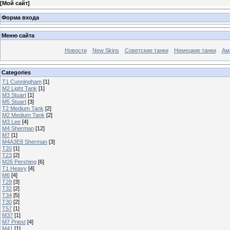
[
Мой сайт
]
Форма входа
Меню сайта
Новости
New Skins
Советские танки
Немецкие танки
Ам
Categories
T1 Cunningham
[1]
M2 Light Tank
[1]
M3 Stuart
[1]
M5 Stuart
[3]
T2 Medium Tank
[2]
M2 Medium Tank
[2]
M3 Lee
[4]
M4 Sherman
[12]
M7
[1]
M4A3E8 Sherman
[3]
T20
[1]
T23
[2]
M26 Pershing
[6]
T1 Heavy
[4]
M6
[4]
T29
[3]
T32
[2]
T34
[5]
T30
[2]
T57
[1]
M37
[1]
M7 Priest
[4]
M41
[1]