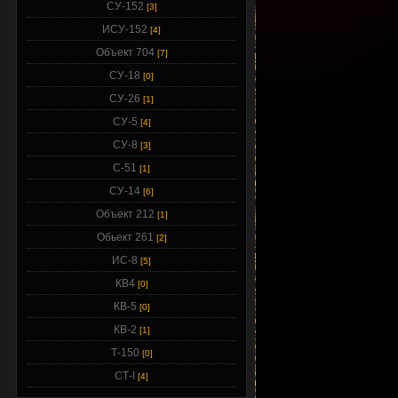
СУ-152
[3]
ИСУ-152
[4]
Объект 704
[7]
СУ-18
[0]
СУ-26
[1]
СУ-5
[4]
СУ-8
[3]
С-51
[1]
СУ-14
[6]
Объект 212
[1]
Обьект 261
[2]
ИС-8
[5]
КВ4
[0]
КВ-5
[0]
КВ-2
[1]
Т-150
[0]
СТ-I
[4]