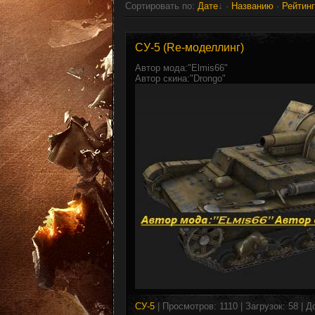
Сортировать по
:
Дате
·
Названию
·
Рейтин
CУ-5 (Re-моделлинг)
Автор мода:"Elmis66"
Автор скина:"Drongo"
СУ-5
| Просмотров: 1110 | Загрузок: 58 | 