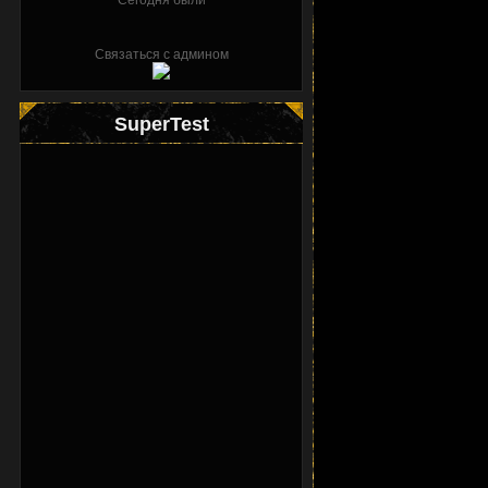
Сегодня были
Связаться с админом
SuperTest