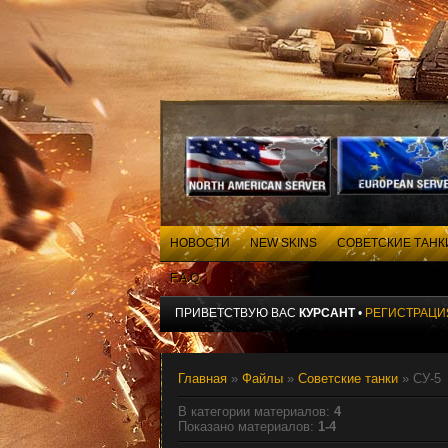
НОВОСТИ
NEW SKINS
СОВЕТСКИЕ ТАНК
F.A.Q
ПРИВЕТСТВУЮ ВАС
КУРСАНТ
•
РЕГИСТРАЦИ
Главная
»
Файлы
»
Советские танки
» СУ-5
В категории материалов
:
4
Показано материалов
:
1-4