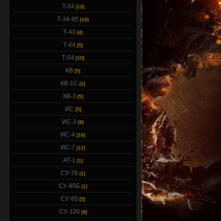
T-34
[13]
Т-34-85
[16]
Т-43
[4]
Т-44
[5]
Т-54
[10]
КВ
[5]
КВ-1С
[2]
КВ-3
[5]
ИС
[5]
ИС-3
[9]
ИС-4
[16]
ИС-7
[12]
АТ-1
[1]
СУ-76
[1]
СУ-85Б
[1]
СУ-85
[5]
СУ-100
[8]