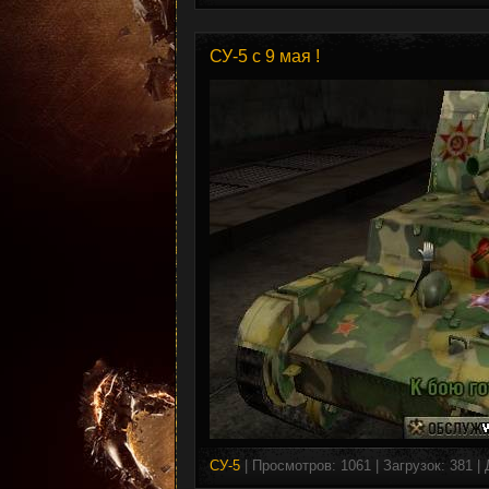
СУ-5 с 9 мая !
СУ-5
| Просмотров: 1061 | Загрузок: 381 |