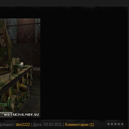
 Добавил:
den2222
| Дата:
03.04.2011
|
Комментарии (1)