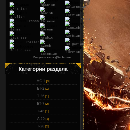
Spanish
Belarusian
Ukranian
Danish
Latvian
English
Greek
French
Chinese
Finnish
German
Korean
Serbian
Japanese
Arabic
Italian
Bulgarian
Czech
Portuguese
Turkish
Estonian
Получить кнопку|Get button
Категории раздела
МС-1
[3]
БТ-2
[1]
Т-26
[1]
БТ-7
[2]
Т-46
[1]
А-20
[1]
Т-28
[2]