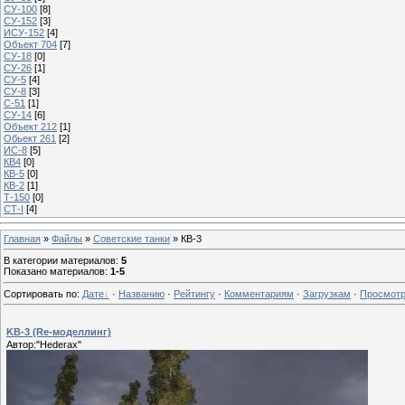
СУ-100
[8]
СУ-152
[3]
ИСУ-152
[4]
Объект 704
[7]
СУ-18
[0]
СУ-26
[1]
СУ-5
[4]
СУ-8
[3]
С-51
[1]
СУ-14
[6]
Объект 212
[1]
Обьект 261
[2]
ИС-8
[5]
КВ4
[0]
КВ-5
[0]
КВ-2
[1]
Т-150
[0]
СТ-I
[4]
Главная
»
Файлы
»
Советские танки
» КВ-3
В категории материалов
:
5
Показано материалов
:
1-5
Сортировать по
:
Дате
·
Названию
·
Рейтингу
·
Комментариям
·
Загрузкам
·
Просмот
KB-3 (Re-моделлинг)
Автор:"Hederax"