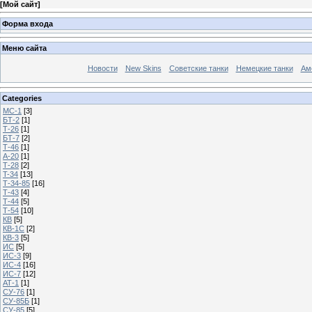
[
Мой сайт
]
Форма входа
Меню сайта
Новости
New Skins
Советские танки
Немецкие танки
Ам
Categories
МС-1
[3]
БТ-2
[1]
Т-26
[1]
БТ-7
[2]
Т-46
[1]
А-20
[1]
Т-28
[2]
T-34
[13]
Т-34-85
[16]
Т-43
[4]
Т-44
[5]
Т-54
[10]
КВ
[5]
КВ-1С
[2]
КВ-3
[5]
ИС
[5]
ИС-3
[9]
ИС-4
[16]
ИС-7
[12]
АТ-1
[1]
СУ-76
[1]
СУ-85Б
[1]
СУ-85
[5]