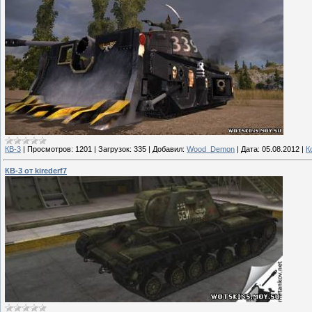
КВ-3
|
Просмотров:
1201
|
Загрузок:
335
|
Добавил:
Wood_Demon
|
Дата:
05.08.2012
|
К
КВ-3 от kirederf7