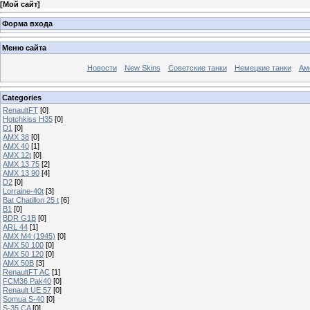
[
Мой сайт
]
Форма входа
Меню сайта
Новости
New Skins
Советские танки
Немецкие танки
Ам
Categories
RenaultFT
[0]
Hotchkiss H35
[0]
D1
[0]
AMX 38
[0]
AMX 40
[1]
AMX 12t
[0]
AMX 13 75
[2]
AMX 13 90
[4]
D2
[0]
Lorraine-40t
[3]
Bat Chatillon 25 t
[6]
B1
[0]
BDR G1B
[0]
ARL 44
[1]
AMX M4 (1945)
[0]
AMX 50 100
[0]
AMX 50 120
[0]
AMX 50B
[3]
RenaultFT AC
[1]
FCM36 Pak40
[0]
Renault UE 57
[0]
Somua S-40
[0]
S-35 CA
[0]