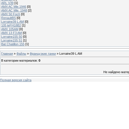
ARL V39
[1]
AMX AC Mle.1946
[0]
AMX AC Mle. 1948
[2]
AMX 50 Foch
[0]
RenaultBS
[0]
Lorraine39 L AM
[0]
105 leFH18B2
[1]
AMX 105AM
[0]
AMX 13 F3 AM
[0]
Lorraine155 50
[0]
Lorraine155 51
[1]
Bat Chatillon 155
[1]
Главная
»
Файлы
»
Французкие танки
» Lorraine39 L AM
В категории материалов
:
0
Не найдено мате
Полная версия сайта