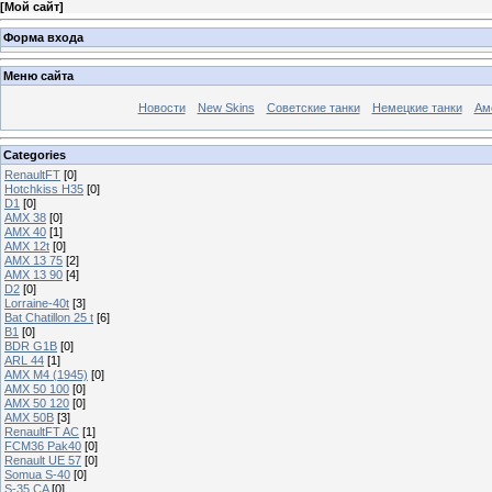
[
Мой сайт
]
Форма входа
Меню сайта
Новости
New Skins
Советские танки
Немецкие танки
Ам
Categories
RenaultFT
[0]
Hotchkiss H35
[0]
D1
[0]
AMX 38
[0]
AMX 40
[1]
AMX 12t
[0]
AMX 13 75
[2]
AMX 13 90
[4]
D2
[0]
Lorraine-40t
[3]
Bat Chatillon 25 t
[6]
B1
[0]
BDR G1B
[0]
ARL 44
[1]
AMX M4 (1945)
[0]
AMX 50 100
[0]
AMX 50 120
[0]
AMX 50B
[3]
RenaultFT AC
[1]
FCM36 Pak40
[0]
Renault UE 57
[0]
Somua S-40
[0]
S-35 CA
[0]