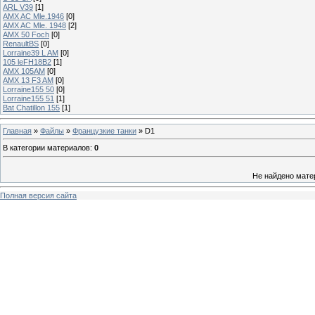
ARL V39
[1]
AMX AC Mle.1946
[0]
AMX AC Mle. 1948
[2]
AMX 50 Foch
[0]
RenaultBS
[0]
Lorraine39 L AM
[0]
105 leFH18B2
[1]
AMX 105AM
[0]
AMX 13 F3 AM
[0]
Lorraine155 50
[0]
Lorraine155 51
[1]
Bat Chatillon 155
[1]
Главная
»
Файлы
»
Французкие танки
» D1
В категории материалов
:
0
Не найдено мате
Полная версия сайта