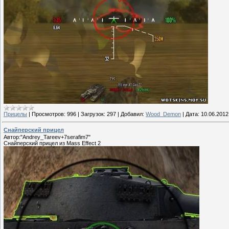
Прицелы
|
Просмотров:
996
|
Загрузок:
297
|
Добавил:
Wood_Demon
|
Дата:
10.06.2012
Снайперский прицел
Автор:"Andrey_Tareev+7serafim7"
Снайперский прицел из Mass Effect 2