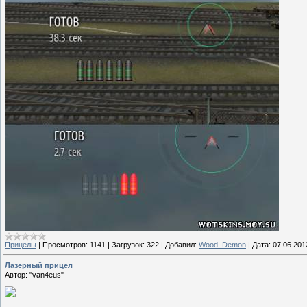
Прицелы
|
Просмотров:
1141
|
Загрузок:
322
|
Добавил:
Wood_Demon
|
Дата:
07.06.201
Лазерный прицел
Автор: "van4eus"