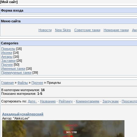
[
Мой сайт
]
Форма входа
Меню сайта
Новости
New Skins
Советские танки
Немецкие танки
Ам
Categories
Прицелы
[16]
Иконки
[14]
Ангары
[16]
Заставки
[26]
Прочее
[50]
Именные танки
[16]
Премиумные танки
[39]
Главная
»
Файлы
»
Прочее
» Прицелы
В категории материалов
:
16
Показано материалов
:
1-5
Сортировать по
:
Дате
·
Названию
·
Рейтингу
·
Комментариям
·
Загрузкам
·
Просмот
Аркадный+снайперский
Автор: "AleksLee"