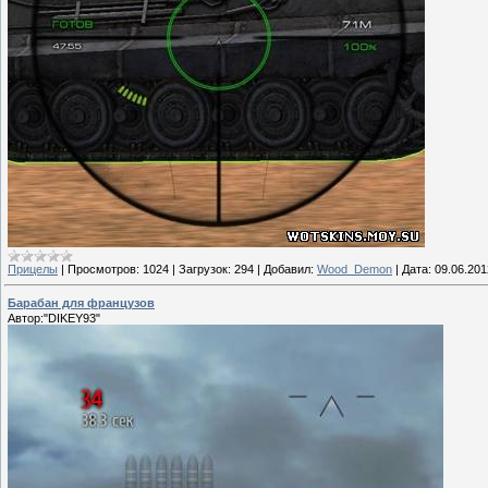
Прицелы
|
Просмотров:
1024
|
Загрузок:
294
|
Добавил:
Wood_Demon
|
Дата:
09.06.201
Барабан для французов
Автор:"DIKEY93"