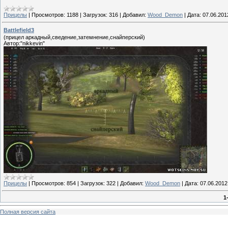
Прицелы
|
Просмотров:
1188
|
Загрузок:
316
|
Добавил:
Wood_Demon
|
Дата:
07.06.201
Battlefield3
(прицел аркадный,сведение,затемнение,снайперский)
Автор:"nikkevin"
Прицелы
|
Просмотров:
854
|
Загрузок:
322
|
Добавил:
Wood_Demon
|
Дата:
07.06.2012
1
Полная версия сайта