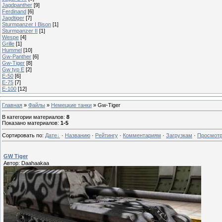
Jagdpanther
[9]
Ferdinand
[6]
Jagdtiger
[7]
Sturmpanzer I Bison
[1]
Sturmpanzer II
[1]
Wespe
[4]
Grille
[1]
Hummel
[10]
Gw-Panther
[6]
Gw-Tiger
[8]
Gw typ E
[2]
E-50
[6]
E-75
[7]
E-100
[12]
Главная
»
Файлы
»
Немецкие танки
» Gw-Tiger
В категории материалов
:
8
Показано материалов
:
1-5
Сортировать по
:
Дате
·
Названию
·
Рейтингу
·
Комментариям
·
Загрузкам
·
Просмот
GW Tiger
Автор: Daahaakaa