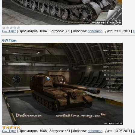
Gw-Tiger
|
Просмотров:
1004
|
Загрузок:
359
|
Добавил:
doberman
|
Дата:
23.10.2011
|
К
GW Tiger
Gw-Tiger
|
Просмотров:
1008
|
Загрузок:
431
|
Добавил:
doberman
|
Дата:
13.06.2011
|
К