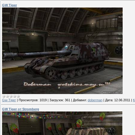
GW Tiger
Gw-Tiger
|
Просмотров:
1019
|
Загрузок:
361
|
Добавил:
doberman
|
Дата:
12.06.2011
|
К
GW Tiger от Stromberg