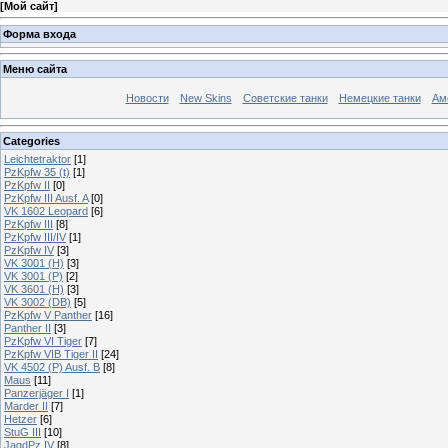
[
Мой сайт
]
Форма входа
Меню сайта
Новости
New Skins
Советские танки
Немецкие танки
Ам
Categories
Leichtetraktor
[1]
PzKpfw 35 (t)
[1]
PzKpfw II
[0]
PzKpfw III Ausf. A
[0]
VK 1602 Leopard
[6]
PzKpfw III
[8]
PzKpfw III/IV
[1]
PzKpfw IV
[3]
VK 3001 (H)
[3]
VK 3001 (P)
[2]
VK 3601 (H)
[3]
VK 3002 (DB)
[5]
PzKpfw V Panther
[16]
Panther II
[3]
PzKpfw VI Tiger
[7]
PzKpfw VIB Tiger II
[24]
VK 4502 (P) Ausf. B
[8]
Maus
[11]
Panzerjäger I
[1]
Marder II
[7]
Hetzer
[6]
StuG III
[10]
JagdPz IV
[8]