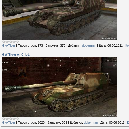
Gw-Tiger
|
Просмотров:
973
|
Загрузок:
376
|
Добавил:
doberman
|
Дата:
06.06.2011
|
Ко
GW Tiger от CripL
Gw-Tiger
|
Просмотров:
1023
|
Загрузок:
359
|
Добавил:
doberman
|
Дата:
06.06.2011
|
К